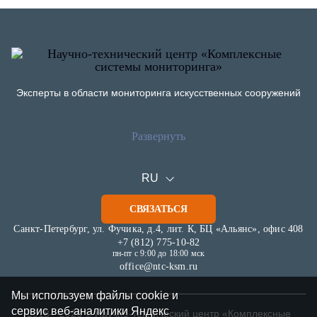
Эксперты в области мониторинга искусственных сооружений
Развернуть
О компании
Публикации
Информация
Новости
RU
Документы
Статьи
СВЯЗАТЬСЯ
Отзывы
Оборудование
Карьера
Санкт-Петербург, ул. Фучика, д.4, лит. К, БЦ «Альянс», офис 408
+7 (812) 775-10-82
Услуги
пн-пт с 9:00 до 18:00 мск
Программное обеспечение
office@ntc-ksm.ru
KSM.Flow
Проекты
Мы используем файлы cookie и
Отрасли
сервис веб-аналитики Яндекс
2018—2026 © Научно-технический центр «Комплексные
Нормативные документы