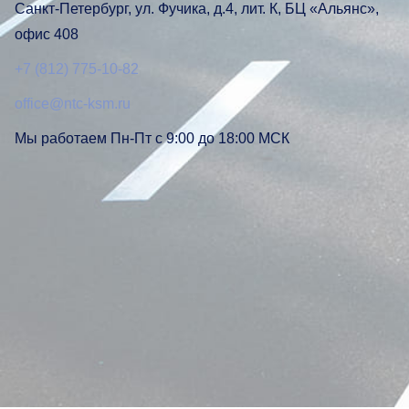
Санкт-Петербург, ул. Фучика, д.4, лит. К, БЦ «Альянс»,
офис 408
+7 (812) 775-10-82
office@ntc-ksm.ru
Мы работаем Пн-Пт с 9:00 до 18:00 МСК