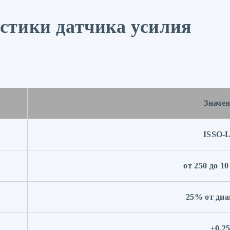
стики датчика усилия
Значен
ISSO-
от 250 до 10
25% от диа
±0,2