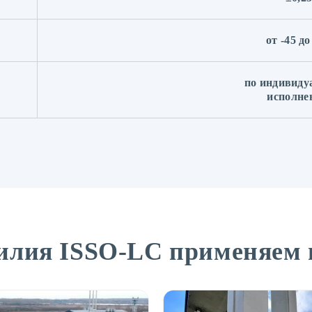
от -45 до
по индивиду
исполне
силия ISSO-LC применяем 