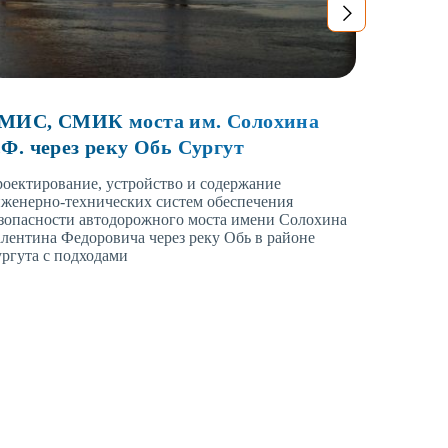
МИС, СМИК моста им. Солохина
СМИС,
.Ф. через реку Обь Сургут
Разработк
структури
оектирование, устройство и содержание
инженерны
женерно-технических систем обеспечения
транспорт
зопасности автодорожного моста имени Солохина
лентина Федоровича через реку Обь в районе
ргута с подходами