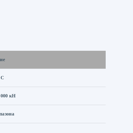
ие
LC
 000 кН
пазона
5