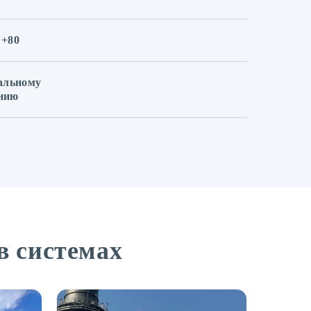
 +80
альному
нию
в системах