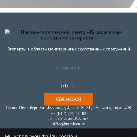
Эксперты в области мониторинга искусственных сооружений
Развернуть
О компании
Публикации
Информация
Новости
RU
Документы
Статьи
СВЯЗАТЬСЯ
Отзывы
Оборудование
Карьера
Санкт-Петербург, ул. Фучика, д.4, лит. К, БЦ «Альянс», офис 408
+7 (812) 775-10-82
Услуги
пн-пт с 9:00 до 18:00 мск
Программное обеспечение
office@ntc-ksm.ru
KSM.Flow
Проекты
Мы используем файлы cookie и