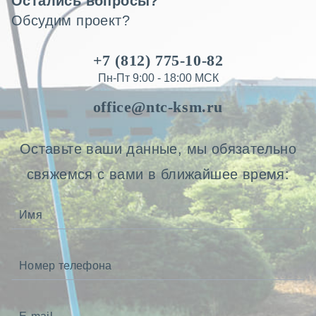
Остались вопросы?
Обсудим проект?
+7 (812) 775-10-82
Пн-Пт 9:00 - 18:00 МСК
office@ntc-ksm.ru
Оставьте ваши данные, мы обязательно
свяжемся с вами в ближайшее время: