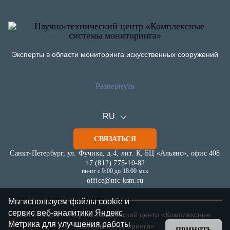
Эксперты в области мониторинга искусственных сооружений
Развернуть
О компании
Публикации
Информация
Новости
RU
Документы
Статьи
СВЯЗАТЬСЯ
Отзывы
Оборудование
Карьера
Санкт-Петербург, ул. Фучика, д.4, лит. К, БЦ «Альянс», офис 408
+7 (812) 775-10-82
Услуги
пн-пт с 9:00 до 18:00 мск
Программное обеспечение
office@ntc-ksm.ru
KSM.Flow
Проекты
Мы используем файлы cookie и
Отрасли
сервис веб-аналитики Яндекс
2018—2026 © Научно-технический центр «Комплексные
Нормативные документы
Автодорожная инфраструктура
Метрика для улучшения работы
системы мониторинга»