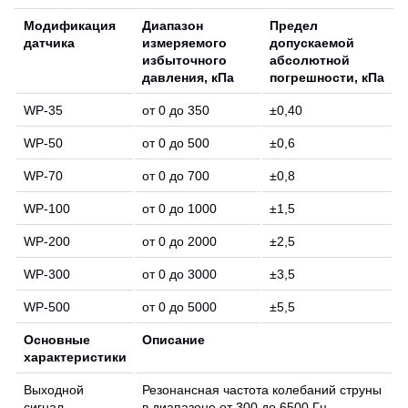
Модификация
Диапазон
Предел
датчика
измеряемого
допускаемой
избыточного
абсолютной
давления, кПа
погрешности, кПа
WP-35
от 0 до 350
±0,40
WP-50
от 0 до 500
±0,6
WP-70
от 0 до 700
±0,8
WP-100
от 0 до 1000
±1,5
WP-200
от 0 до 2000
±2,5
WP-300
от 0 до 3000
±3,5
WP-500
от 0 до 5000
±5,5
Основные
Описание
характеристики
Выходной
Резонансная частота колебаний струны
сигнал
в диапазоне от 300 до 6500 Гц