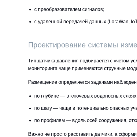
с преобразователем сигналов;
с удаленной передачей данных (LoraWan, Io
Проектирование системы изм
Тип датчика давления подбирается с учетом ус
мониторинга чаще применяются струнные моде
Размещение определяется задачами наблюден
по глубине — в ключевых водоносных слоях
по шагу — чаще в потенциально опасных уча
по профилям — вдоль осей сооружения, отк
Важно не просто расставить датчики, а сформи