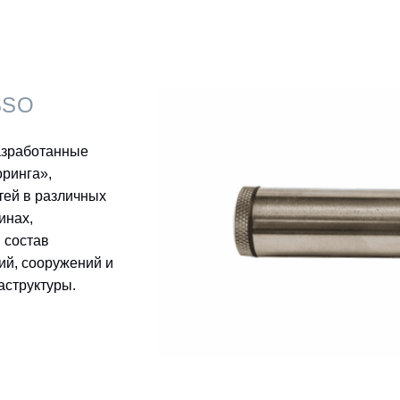
SSO
азработанные
ринга»,
тей в различных
инах,
 состав
ий, сооружений и
аструктуры.